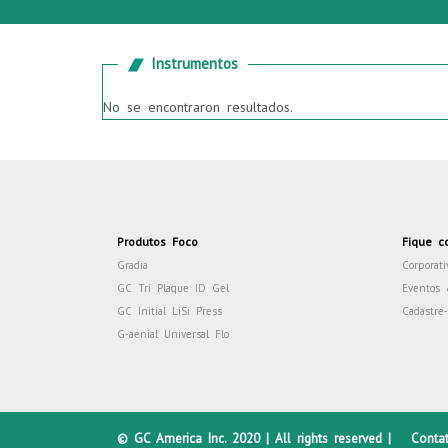
Instrumentos
No se encontraron resultados.
Produtos Foco
Fique c
Gradia
Corporati
GC Tri Plaque ID Gel
Eventos 
GC Initial LiSi Press
Cadastre
G-aenial Universal Flo
© GC America Inc. 2020 | All rights reserved |
Conta