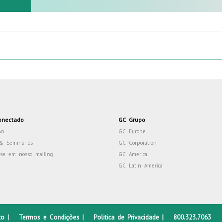
onectado
GC Grupo
vo
GC Europe
& Seminários
GC Corporation
-se em nosso mailing
GC America
GC Latin America
to
|
Termos e Condições
|
Politica de Privacidade
|
800.323.7063